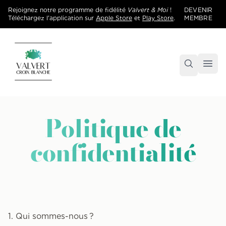
Rejoignez notre programme de fidélité
Valvert & Moi
!
DEVENIR
Téléchargez l'application sur
Apple Store
et
Play Store
.
MEMBRE
Accueil
Centre commercial Valvert Croix Blanche
Politique de
confidentialité
1. Qui sommes-nous ?