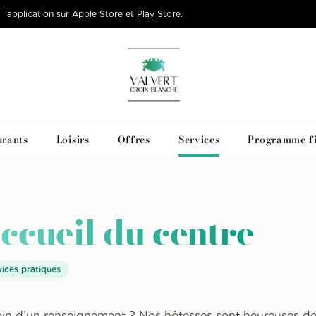
l'application sur
Apple Store
et
Play Store
.
Accueil
urants
Loisirs
Offres
Services
Programme fi
ccueil du centre
vices pratiques
in d’un renseignement ? Nos hôtesses sont heureuses de 