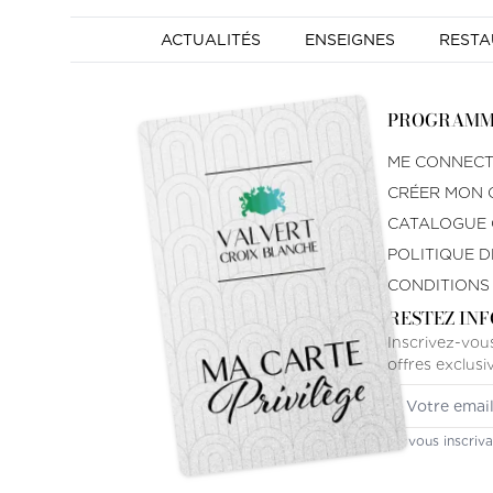
ACTUALITÉS
ENSEIGNES
REST
PROGRAMME
ME CONNEC
CRÉER MON 
CATALOGUE
POLITIQUE D
CONDITIONS 
RESTEZ IN
Inscrivez-vous
offres exclus
Votre adress
En vous inscriv