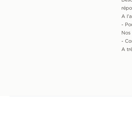
répo
A l'
- Po
Nos 
- Co
A trè