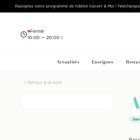
Rejoignez notre programme de fidélité
Valvert & Moi
! Téléchargez 
Fermé
10:00 — 20:00
Actualités
Enseignes
Resta
Centre commercial Valvert Croix Blanche
Retour à la liste
A
Ser
Beso