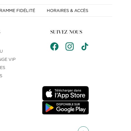
RAMME FIDÉLITÉ
HORAIRES & ACCÈS
S
SUIVEZ-NOUS
AU
GE VIP
ES
S