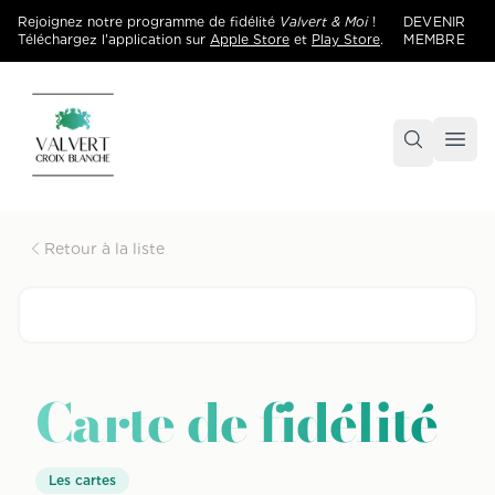
Rejoignez notre programme de fidélité
Valvert & Moi
!
DEVENIR
Téléchargez l'application sur
Apple Store
et
Play Store
.
MEMBRE
Accueil
Centre commercial Valvert Croix Blanche
Retour à la liste
Carte de fidélité
Les cartes