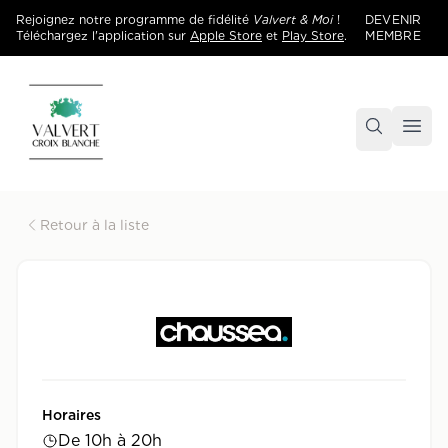
Rejoignez notre programme de fidélité
Valvert & Moi
!
DEVENIR
Téléchargez l'application sur
Apple Store
et
Play Store
.
MEMBRE
Accueil
Centre commercial Valvert Croix Blanche
Retour à la liste
Horaires
De 10h à 20h