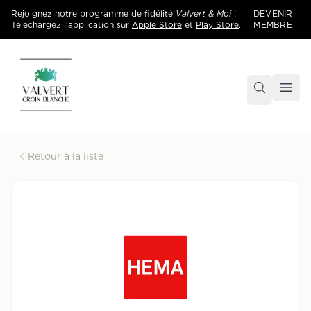
Rejoignez notre programme de fidélité
Valvert & Moi
!
DEVENIR
Téléchargez l'application sur
Apple Store
et
Play Store
.
MEMBRE
Accueil
Centre commercial Valvert Croix Blanche
Retour à la liste