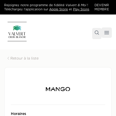
Rejoignez notre programme de fidélité
Valvert & Moi
!
DEVENIR
Téléchargez l'application sur
Apple Store
et
Play Store
.
MEMBRE
Accueil
Centre commercial Valvert Croix Blanche
Retour à la liste
Horaires