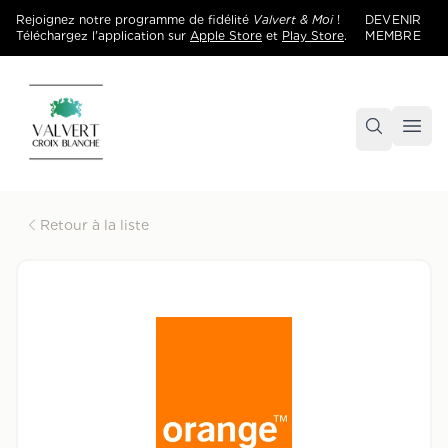
Rejoignez notre programme de fidélité
Valvert & Moi
!
DEVENIR
Téléchargez l'application sur
Apple Store
et
Play Store
.
MEMBRE
Accueil
Centre commercial Valvert Croix Blanche
Retour à la liste