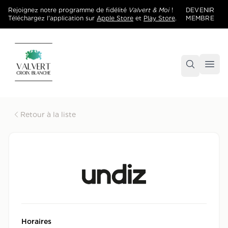
Rejoignez notre programme de fidélité
Valvert & Moi
!
DEVENIR
Téléchargez l'application sur
Apple Store
et
Play Store
.
MEMBRE
Accueil
Centre commercial Valvert Croix Blanche
Retour à la liste
Horaires