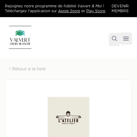
Rejoignez notre programme de fidélité
Valvert & Moi
!
DEVENIR
Téléchargez l'application sur
Apple Store
et
Play Store
.
MEMBRE
Accueil
Centre commercial Valvert Croix Blanche
Retour à la liste